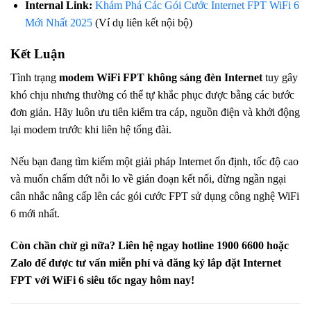
Internal Link:
Khám Phá Các Gói Cước Internet FPT WiFi 6
Mới Nhất 2025
(Ví dụ liên kết nội bộ)
Kết Luận
Tình trạng
modem WiFi FPT không sáng đèn Internet
tuy gây
khó chịu nhưng thường có thể tự khắc phục được bằng các bước
đơn giản. Hãy luôn ưu tiên kiểm tra cáp, nguồn điện và khởi động
lại modem trước khi liên hệ tổng đài.
Nếu bạn đang tìm kiếm một giải pháp Internet ổn định, tốc độ cao
và muốn chấm dứt nỗi lo về gián đoạn kết nối, đừng ngần ngại
cân nhắc nâng cấp lên các gói cước FPT sử dụng công nghệ WiFi
6 mới nhất.
Còn chần chừ gì nữa? Liên hệ ngay hotline 1900 6600 hoặc
Zalo để được tư vấn miễn phí và đăng ký lắp đặt Internet
FPT với WiFi 6 siêu tốc ngay hôm nay!