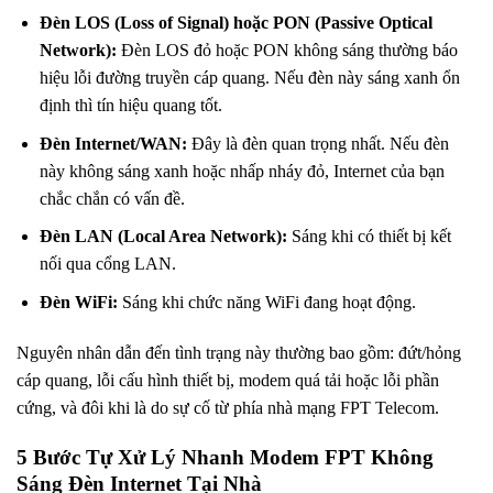
Đèn LOS (Loss of Signal) hoặc PON (Passive Optical
Network):
Đèn LOS đỏ hoặc PON không sáng thường báo
hiệu lỗi đường truyền cáp quang. Nếu đèn này sáng xanh ổn
định thì tín hiệu quang tốt.
Đèn Internet/WAN:
Đây là đèn quan trọng nhất. Nếu đèn
này không sáng xanh hoặc nhấp nháy đỏ, Internet của bạn
chắc chắn có vấn đề.
Đèn LAN (Local Area Network):
Sáng khi có thiết bị kết
nối qua cổng LAN.
Đèn WiFi:
Sáng khi chức năng WiFi đang hoạt động.
Nguyên nhân dẫn đến tình trạng này thường bao gồm: đứt/hỏng
cáp quang, lỗi cấu hình thiết bị, modem quá tải hoặc lỗi phần
cứng, và đôi khi là do sự cố từ phía nhà mạng FPT Telecom.
5 Bước Tự Xử Lý Nhanh Modem FPT Không
Sáng Đèn Internet Tại Nhà