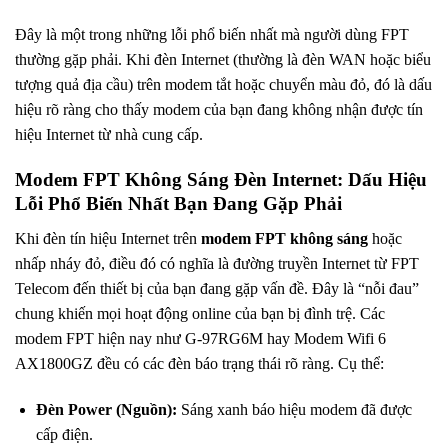
Đây là một trong những lỗi phổ biến nhất mà người dùng FPT
thường gặp phải. Khi đèn Internet (thường là đèn WAN hoặc biểu
tượng quả địa cầu) trên modem tắt hoặc chuyển màu đỏ, đó là dấu
hiệu rõ ràng cho thấy modem của bạn đang không nhận được tín
hiệu Internet từ nhà cung cấp.
Modem FPT Không Sáng Đèn Internet: Dấu Hiệu
Lỗi Phổ Biến Nhất Bạn Đang Gặp Phải
Khi đèn tín hiệu Internet trên
modem FPT không sáng
hoặc
nhấp nháy đỏ, điều đó có nghĩa là đường truyền Internet từ FPT
Telecom đến thiết bị của bạn đang gặp vấn đề. Đây là “nỗi đau”
chung khiến mọi hoạt động online của bạn bị đình trệ. Các
modem FPT hiện nay như G-97RG6M hay Modem Wifi 6
AX1800GZ đều có các đèn báo trạng thái rõ ràng. Cụ thể:
Đèn Power (Nguồn):
Sáng xanh báo hiệu modem đã được
cấp điện.