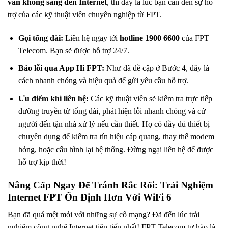
vẫn không sáng đèn Internet
, thì đây là lúc bạn cần đến sự hỗ
trợ của các kỹ thuật viên chuyên nghiệp từ FPT.
Gọi tổng đài:
Liên hệ ngay tới
hotline 1900 6600
của FPT
Telecom. Bạn sẽ được hỗ trợ 24/7.
Báo lỗi qua App Hi FPT:
Như đã đề cập ở Bước 4, đây là
cách nhanh chóng và hiệu quả để gửi yêu cầu hỗ trợ.
Ưu điểm khi liên hệ:
Các kỹ thuật viên sẽ kiểm tra trực tiếp
đường truyền từ tổng đài, phát hiện lỗi nhanh chóng và cử
người đến tận nhà xử lý nếu cần thiết. Họ có đầy đủ thiết bị
chuyên dụng để kiểm tra tín hiệu cáp quang, thay thế modem
hỏng, hoặc cấu hình lại hệ thống. Đừng ngại liên hệ để được
hỗ trợ kịp thời!
Nâng Cấp Ngay Để Tránh Rắc Rối: Trải Nghiệm
Internet FPT Ổn Định Hơn Với WiFi 6
Bạn đã quá mệt mỏi với những sự cố mạng? Đã đến lúc trải
nghiệm công nghệ Internet tiên tiến nhất! FPT Telecom tự hào là