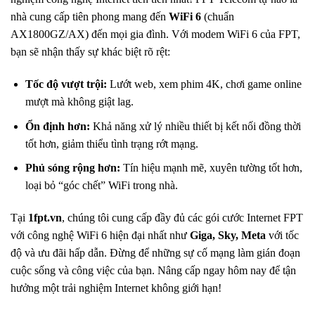
nhà cung cấp tiên phong mang đến
WiFi 6
(chuẩn
AX1800GZ/AX) đến mọi gia đình. Với modem WiFi 6 của FPT,
bạn sẽ nhận thấy sự khác biệt rõ rệt:
Tốc độ vượt trội:
Lướt web, xem phim 4K, chơi game online
mượt mà không giật lag.
Ổn định hơn:
Khả năng xử lý nhiều thiết bị kết nối đồng thời
tốt hơn, giảm thiểu tình trạng rớt mạng.
Phủ sóng rộng hơn:
Tín hiệu mạnh mẽ, xuyên tường tốt hơn,
loại bỏ “góc chết” WiFi trong nhà.
Tại
1fpt.vn
, chúng tôi cung cấp đầy đủ các gói cước Internet FPT
với công nghệ WiFi 6 hiện đại nhất như
Giga, Sky, Meta
với tốc
độ và ưu đãi hấp dẫn. Đừng để những sự cố mạng làm gián đoạn
cuộc sống và công việc của bạn. Nâng cấp ngay hôm nay để tận
hưởng một trải nghiệm Internet không giới hạn!