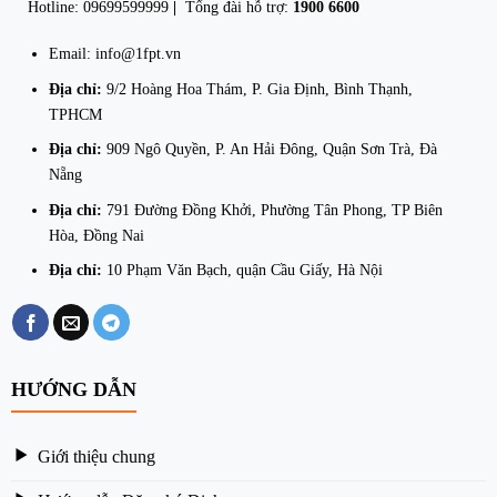
Hotline: 09699599999
|
Tổng đài hỗ trợ:
1900 6600
Email: info@1fpt.vn
Địa chỉ:
9/2 Hoàng Hoa Thám, P. Gia Định, Bình Thạnh,
TPHCM
Địa chỉ:
909 Ngô Quyền, P. An Hải Đông, Quận Sơn Trà, Đà
Nẵng
Địa chỉ:
791 Đường Đồng Khởi, Phường Tân Phong, TP Biên
Hòa, Đồng Nai
Địa chỉ:
10 Phạm Văn Bạch, quận Cầu Giấy, Hà Nội
HƯỚNG DẪN
Giới thiệu chung