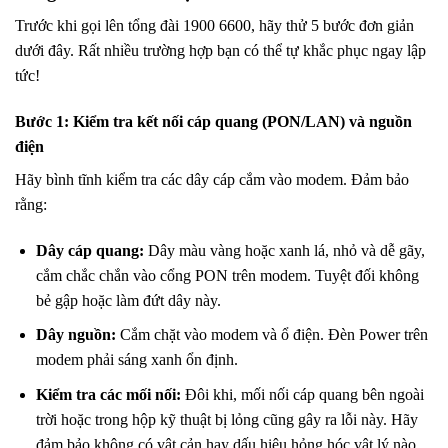
Trước khi gọi lên tổng đài 1900 6600, hãy thử 5 bước đơn giản
dưới đây. Rất nhiều trường hợp bạn có thể tự khắc phục ngay lập
tức!
Bước 1: Kiểm tra kết nối cáp quang (PON/LAN) và nguồn
điện
Hãy bình tĩnh kiểm tra các dây cáp cắm vào modem. Đảm bảo
rằng:
Dây cáp quang:
Dây màu vàng hoặc xanh lá, nhỏ và dễ gãy,
cắm chắc chắn vào cổng PON trên modem. Tuyệt đối không
bẻ gập hoặc làm đứt dây này.
Dây nguồn:
Cắm chặt vào modem và ổ điện. Đèn Power trên
modem phải sáng xanh ổn định.
Kiểm tra các mối nối:
Đôi khi, mối nối cáp quang bên ngoài
trời hoặc trong hộp kỹ thuật bị lỏng cũng gây ra lỗi này. Hãy
đảm bảo không có vật cản hay dấu hiệu hỏng hóc vật lý nào.